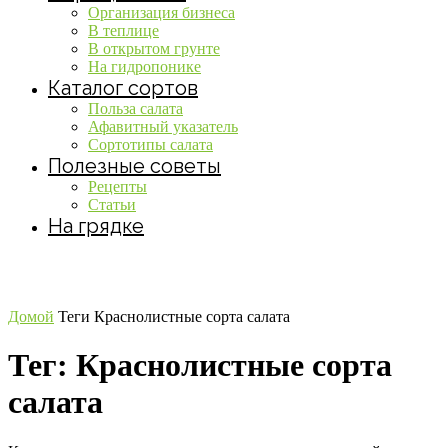
Организация бизнеса
В теплице
В открытом грунте
На гидропонике
Каталог сортов
Польза салата
Афавитный указатель
Сортотипы салата
Полезные советы
Рецепты
Статьи
На грядке
Домой
Теги
Краснолистные сорта салата
Тег: Краснолистные сорта
салата