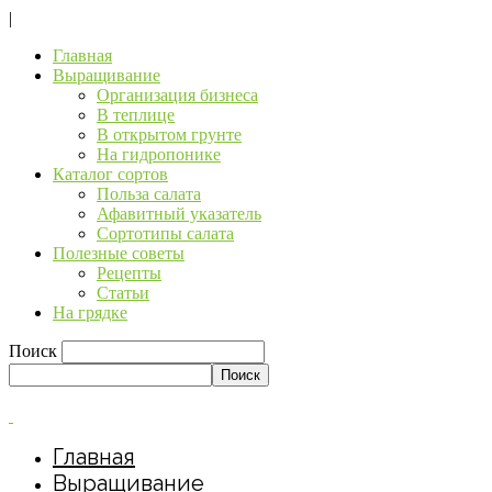
|
Главная
Выращивание
Организация бизнеса
В теплице
В открытом грунте
На гидропонике
Каталог сортов
Польза салата
Афавитный указатель
Сортотипы салата
Полезные советы
Рецепты
Статьи
На грядке
Поиск
Главная
Выращивание